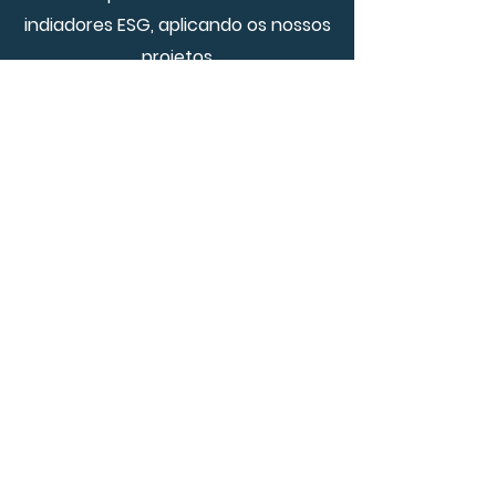
indiadores ESG, aplicando os nossos
projetos
COMBATE À FOME
Sua empresa proporciona
alimentação e renda para a
população vulnerável
MELHORA O PLANETA
Sua empresa se torna agende de
combate ao descarte incorreto e
emissão de gases poluentes.
DESENVOLVIMENTO